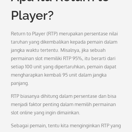
Player?
Return to Player (RTP) merupakan persentase nilai
taruhan yang dikembalikan kepada pemain dalam
jangka waktu tertentu. Misalnya, jika sebuah
permainan slot memiliki RTP 95%, itu berarti dari
setiap 100 unit yang dipertaruhkan, pemain dapat
mengharapkan kembali 95 unit dalam jangka
panjang.
RTP biasanya dihitung dalam persentase dan bisa
menjadi faktor penting dalam memilih permainan
slot online yang ingin dimainkan.
Sebagai pemain, tentu kita menginginkan RTP yang