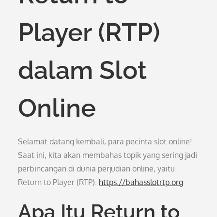
Player (RTP)
dalam Slot
Online
Selamat datang kembali, para pecinta slot online!
Saat ini, kita akan membahas topik yang sering jadi
perbincangan di dunia perjudian online, yaitu
Return to Player (RTP).
https://bahasslotrtp.org
Apa Itu Return to