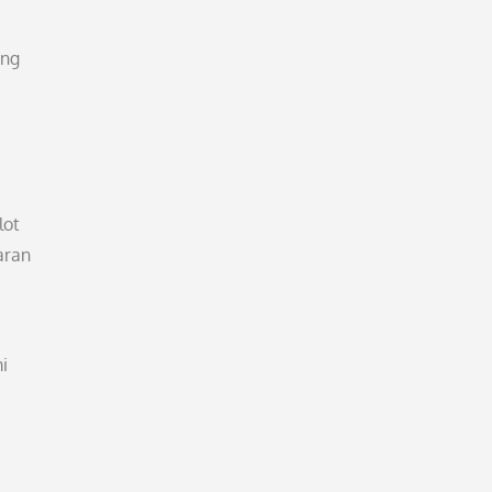
ing
lot
aran
i