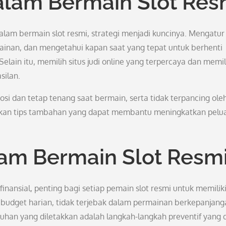
alam Bermain Slot Res
alam bermain slot resmi, strategi menjadi kuncinya. Mengatur
nan, dan mengetahui kapan saat yang tepat untuk berhenti
elain itu, memilih situs judi online yang terpercaya dan memil
silan.
si dan tetap tenang saat bermain, serta tidak terpancing ole
akan tips tambahan yang dapat membantu meningkatkan pelu
alam Bermain Slot Resm
nansial, penting bagi setiap pemain slot resmi untuk memilik
budget harian, tidak terjebak dalam permainan berkepanjang
aruhan yang diletakkan adalah langkah-langkah preventif yang 