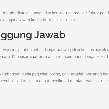
t memberikan dukungan dan kontrol juga menjadi faktor pent
tanggung jawab ketika bermain slot resmi.
nggung Jawab
resmi ini, penting untuk diingat bahwa judi online, termasuk s
semata. Kepuasan saat bermain harus seimbang dengan kesad
erkembangan dunia perjudian online, dan tetaplah bertanggung
enuh kesadaran, kita dapat menikmati manfaat dari slot resm