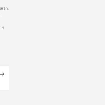
aran.
n
iri