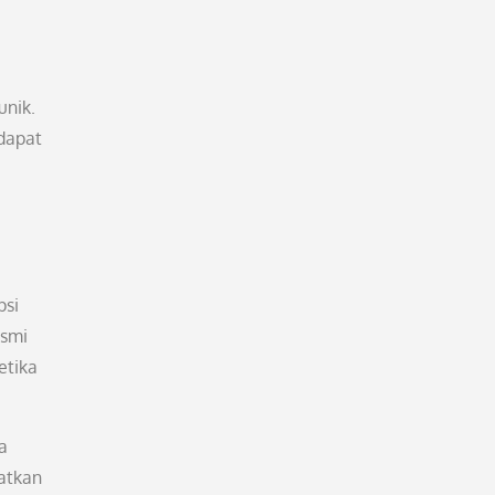
unik.
dapat
psi
esmi
etika
a
atkan