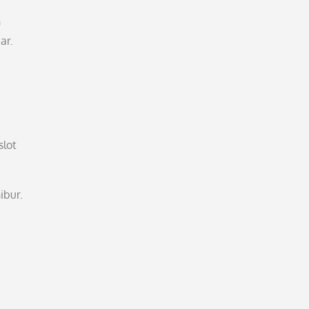
n
ar.
slot
ibur.