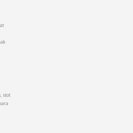
at
mak
 slot
para