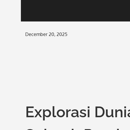
Posted
December 20, 2025
on
Explorasi Duni