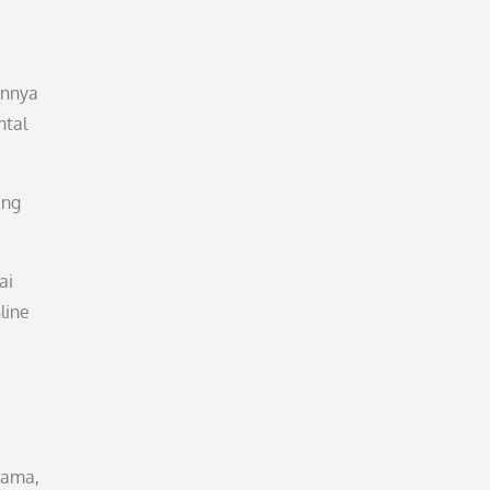
annya
ntal
ang
ai
line
tama,