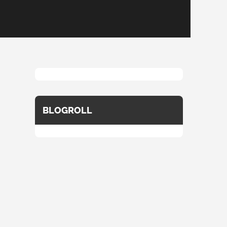
BLOGROLL