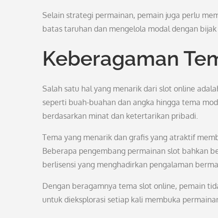
Selain strategi permainan, pemain juga perlu 
batas taruhan dan mengelola modal dengan bijak ag
Keberagaman Tema
Salah satu hal yang menarik dari slot online ada
seperti buah-buahan dan angka hingga tema modern
berdasarkan minat dan ketertarikan pribadi.
Tema yang menarik dan grafis yang atraktif mem
Beberapa pengembang permainan slot bahkan bek
berlisensi yang menghadirkan pengalaman bermai
Dengan beragamnya tema slot online, pemain tida
untuk dieksplorasi setiap kali membuka permainan 