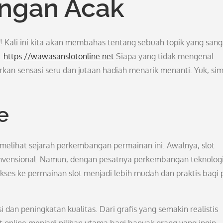
ngan Acak
ni! Kali ini kita akan membahas tentang sebuah topik yang sang
.
https://wawasanslotonline.net
Siapa yang tidak mengenal
kan sensasi seru dan jutaan hadiah menarik menanti. Yuk, si
e
melihat sejarah perkembangan permainan ini. Awalnya, slot
konvensional. Namun, dengan pesatnya perkembangan teknologi,
akses ke permainan slot menjadi lebih mudah dan praktis bagi 
dan peningkatan kualitas. Dari grafis yang semakin realistis