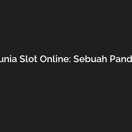
unia Slot Online: Sebuah Pa