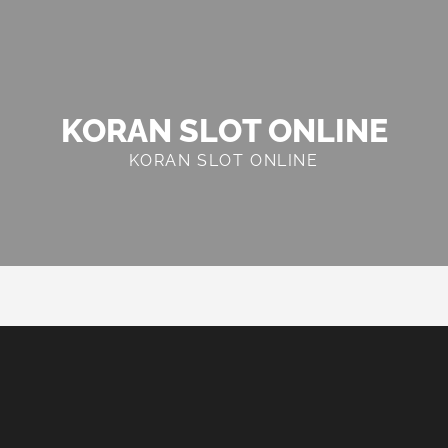
KORAN SLOT ONLINE
KORAN SLOT ONLINE