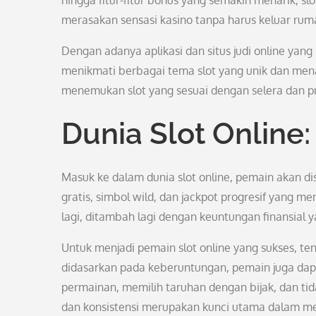
hingga fitur-fitur bonus yang semakin menarik, sl
merasakan sensasi kasino tanpa harus keluar rum
Dengan adanya aplikasi dan situs judi online yan
menikmati berbagai tema slot yang unik dan mena
menemukan slot yang sesuai dengan selera dan pr
Dunia Slot Online:
Masuk ke dalam dunia slot online, pemain akan d
gratis, simbol wild, dan jackpot progresif yang me
lagi, ditambah lagi dengan keuntungan finansial y
Untuk menjadi pemain slot online yang sukses, te
didasarkan pada keberuntungan, pemain juga 
permainan, memilih taruhan dengan bijak, dan ti
dan konsistensi merupakan kunci utama dalam me