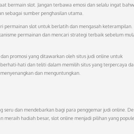
aat bermain slot. Jangan terbawa emosi dan selalu ingat bah
an sebagai sumber penghasilan utama.
ari permainan slot untuk berlatih dan mengasah keterampilan.
isme permainan dan mencari strategi terbaik sebelum mul
an promosi yang ditawarkan oleh situs judi online untuk
rhati-hati dan teliti dalam memilih situs yang terpercaya d
ap menyenangkan dan menguntungkan.
g seru dan mendebarkan bagi para penggemar judi online. D
meraih hadiah besar, slot online menjadi pilihan yang popule