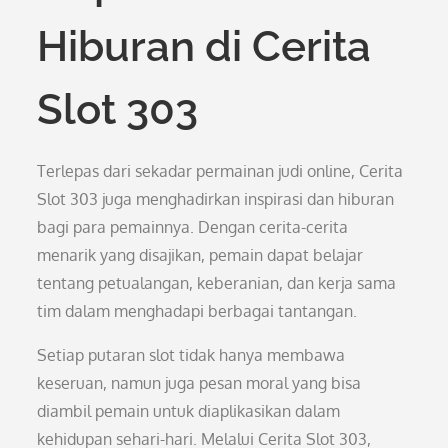
Hiburan di Cerita
Slot 303
Terlepas dari sekadar permainan judi online, Cerita
Slot 303 juga menghadirkan inspirasi dan hiburan
bagi para pemainnya. Dengan cerita-cerita
menarik yang disajikan, pemain dapat belajar
tentang petualangan, keberanian, dan kerja sama
tim dalam menghadapi berbagai tantangan.
Setiap putaran slot tidak hanya membawa
keseruan, namun juga pesan moral yang bisa
diambil pemain untuk diaplikasikan dalam
kehidupan sehari-hari. Melalui Cerita Slot 303,