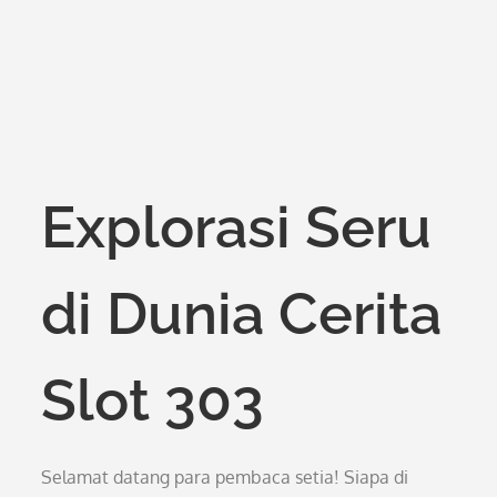
Explorasi Seru
di Dunia Cerita
Slot 303
Selamat datang para pembaca setia! Siapa di