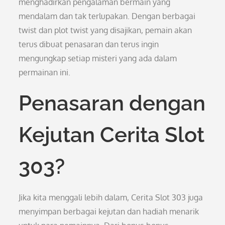
menghadirkan pengalaman bermain yang
mendalam dan tak terlupakan. Dengan berbagai
twist dan plot twist yang disajikan, pemain akan
terus dibuat penasaran dan terus ingin
mengungkap setiap misteri yang ada dalam
permainan ini.
Penasaran dengan
Kejutan Cerita Slot
303?
Jika kita menggali lebih dalam, Cerita Slot 303 juga
menyimpan berbagai kejutan dan hadiah menarik