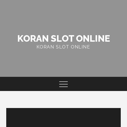
Skip
to
content
KORAN SLOT ONLINE
KORAN SLOT ONLINE