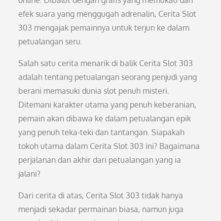
online. Dibalut dengan grafis yang memukau dan
efek suara yang menggugah adrenalin, Cerita Slot
303 mengajak pemainnya untuk terjun ke dalam
petualangan seru.
Salah satu cerita menarik di balik Cerita Slot 303
adalah tentang petualangan seorang penjudi yang
berani memasuki dunia slot penuh misteri.
Ditemani karakter utama yang penuh keberanian,
pemain akan dibawa ke dalam petualangan epik
yang penuh teka-teki dan tantangan. Siapakah
tokoh utama dalam Cerita Slot 303 ini? Bagaimana
perjalanan dan akhir dari petualangan yang ia
jalani?
Dari cerita di atas, Cerita Slot 303 tidak hanya
menjadi sekadar permainan biasa, namun juga