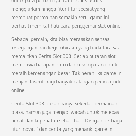
untuk para pemainnya. Dari bonus-bonus
menggiurkan hingga fitur-fitur spesial yang
membuat permainan semakin seru, game ini
berhasil memikat hati para penggemar slot online.
Sebagai pemain, kita bisa merasakan sensasi
ketegangan dan kegembiraan yang tiada tara saat
memainkan Cerita Slot 303. Setiap putaran slot
membawa harapan baru dan kesempatan untuk
meraih kemenangan besar. Tak heran jika game ini
menjadi favorit bagi banyak kalangan pecinta judi
online.
Cerita Slot 303 bukan hanya sekedar permainan
biasa, namun juga menjadi wadah untuk melepas
penat dan kepenatan sehari-hari. Dengan berbagai
fitur inovatif dan cerita yang menarik, game ini