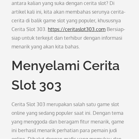
antara kalian yang suka dengan cerita slot? Di
artikel kali ini, kita akan membahas serunya cerita-
cerita di balik game slot yang populer, khususnya
Cerita Slot 303.
https://ceritaslot303.com
Bersiap-
siap untuk terkejut dan terhibur dengan informasi
menarik yang akan kita bahas.
Menyelami Cerita
Slot 303
Cerita Slot 303 merupakan salah satu game slot
online yang sedang populer saat ini. Dengan tema
yang menggoda dan beragam fitur menarik, game
ini berhasil menarik perhatian para pemain judi