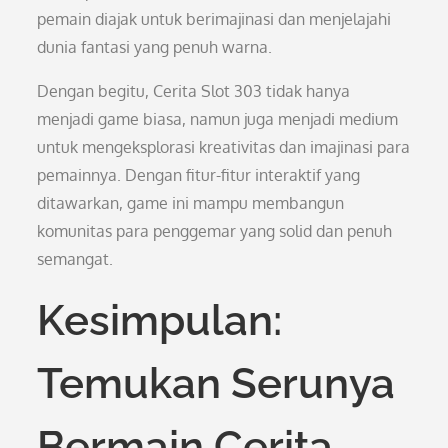
pemain diajak untuk berimajinasi dan menjelajahi
dunia fantasi yang penuh warna.
Dengan begitu, Cerita Slot 303 tidak hanya
menjadi game biasa, namun juga menjadi medium
untuk mengeksplorasi kreativitas dan imajinasi para
pemainnya. Dengan fitur-fitur interaktif yang
ditawarkan, game ini mampu membangun
komunitas para penggemar yang solid dan penuh
semangat.
Kesimpulan:
Temukan Serunya
Bermain Cerita