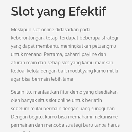
Slot yang Efektif
Meskipun slot online didasarkan pada
keberuntungan, tetapi terdapat beberapa strategi
yang dapat membantu meningkatkan peluangmu
untuk menang. Pertama, pahami payline dan
aturan main dari setiap slot yang kamu mainkan.
Kedua, kelola dengan baik modal yang kamu miliki
agar bisa bermain lebih lama.
Selain itu, manfaatkan fitur demo yang disediakan
oleh banyak situs slot online untuk berlatih
sebelum mulai bermain dengan uang sungguhan.
Dengan begitu, kamu bisa memahami mekanisme
permainan dan mencoba strategi baru tanpa harus