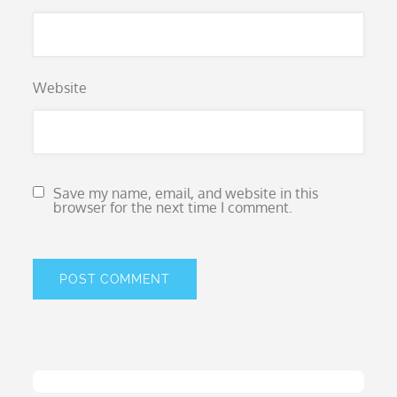
Website
Save my name, email, and website in this
browser for the next time I comment.