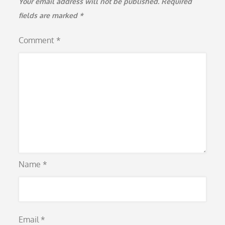
Your email address will not be published.
Required
fields are marked
*
Comment
*
Name
*
Email
*