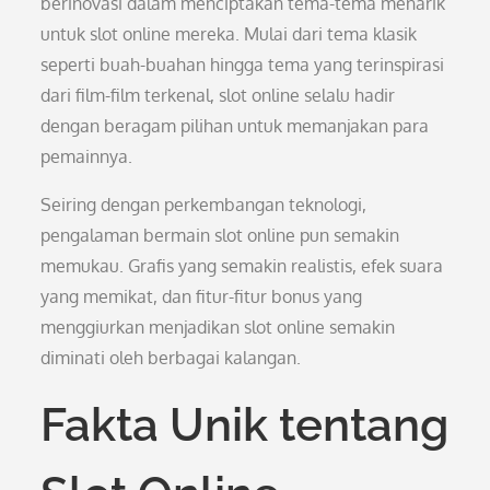
berinovasi dalam menciptakan tema-tema menarik
untuk slot online mereka. Mulai dari tema klasik
seperti buah-buahan hingga tema yang terinspirasi
dari film-film terkenal, slot online selalu hadir
dengan beragam pilihan untuk memanjakan para
pemainnya.
Seiring dengan perkembangan teknologi,
pengalaman bermain slot online pun semakin
memukau. Grafis yang semakin realistis, efek suara
yang memikat, dan fitur-fitur bonus yang
menggiurkan menjadikan slot online semakin
diminati oleh berbagai kalangan.
Fakta Unik tentang