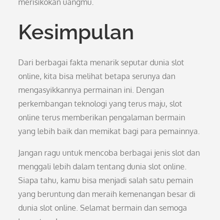
merisikokan uangmu.
Kesimpulan
Dari berbagai fakta menarik seputar dunia slot
online, kita bisa melihat betapa serunya dan
mengasyikkannya permainan ini. Dengan
perkembangan teknologi yang terus maju, slot
online terus memberikan pengalaman bermain
yang lebih baik dan memikat bagi para pemainnya.
Jangan ragu untuk mencoba berbagai jenis slot dan
menggali lebih dalam tentang dunia slot online.
Siapa tahu, kamu bisa menjadi salah satu pemain
yang beruntung dan meraih kemenangan besar di
dunia slot online. Selamat bermain dan semoga