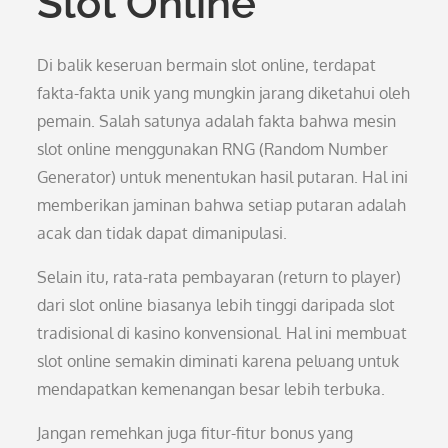
Slot Online
Di balik keseruan bermain slot online, terdapat
fakta-fakta unik yang mungkin jarang diketahui oleh
pemain. Salah satunya adalah fakta bahwa mesin
slot online menggunakan RNG (Random Number
Generator) untuk menentukan hasil putaran. Hal ini
memberikan jaminan bahwa setiap putaran adalah
acak dan tidak dapat dimanipulasi.
Selain itu, rata-rata pembayaran (return to player)
dari slot online biasanya lebih tinggi daripada slot
tradisional di kasino konvensional. Hal ini membuat
slot online semakin diminati karena peluang untuk
mendapatkan kemenangan besar lebih terbuka.
Jangan remehkan juga fitur-fitur bonus yang