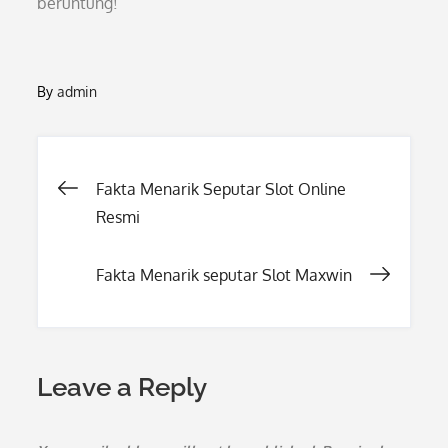
beruntung!
By
admin
Post
Fakta Menarik Seputar Slot Online
Resmi
navigation
Fakta Menarik seputar Slot Maxwin
Leave a Reply