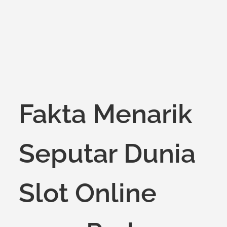
on
Fakta Menarik
Seputar Dunia
Slot Online