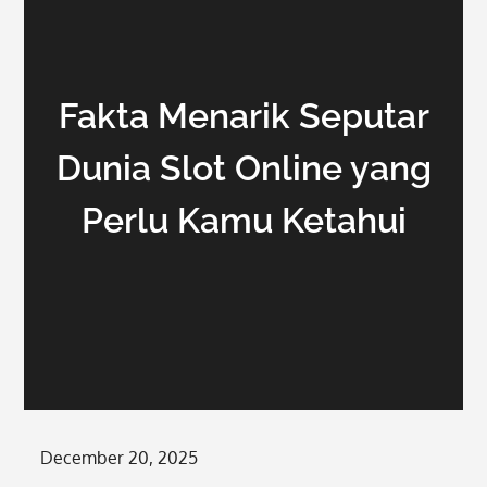
Fakta Menarik Seputar
Dunia Slot Online yang
Perlu Kamu Ketahui
Posted
December 20, 2025