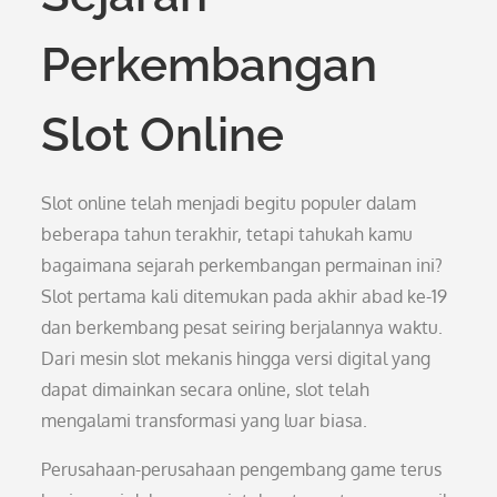
Perkembangan
Slot Online
Slot online telah menjadi begitu populer dalam
beberapa tahun terakhir, tetapi tahukah kamu
bagaimana sejarah perkembangan permainan ini?
Slot pertama kali ditemukan pada akhir abad ke-19
dan berkembang pesat seiring berjalannya waktu.
Dari mesin slot mekanis hingga versi digital yang
dapat dimainkan secara online, slot telah
mengalami transformasi yang luar biasa.
Perusahaan-perusahaan pengembang game terus