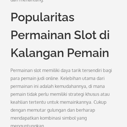
Popularitas
Permainan Slot di
Kalangan Pemain
Permainan slot memiliki daya tarik tersendiri bagi
para pemain judi online. Kelebihan utama dari
permainan ini adalah kemudahannya, di mana
pemain tidak perlu memiliki strategi khusus atau
keahlian tertentu untuk memainkannya. Cukup
dengan memutar gulungan dan berharap
mendapatkan kombinasi simbol yang
menguntungkan.