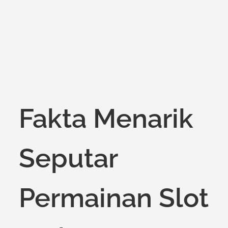
Fakta Menarik
Seputar
Permainan Slot