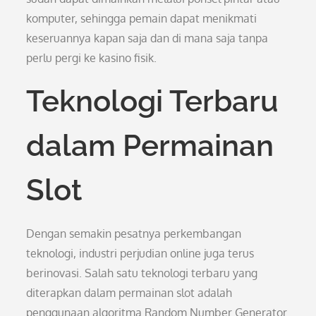
komputer, sehingga pemain dapat menikmati
keseruannya kapan saja dan di mana saja tanpa
perlu pergi ke kasino fisik.
Teknologi Terbaru
dalam Permainan
Slot
Dengan semakin pesatnya perkembangan
teknologi, industri perjudian online juga terus
berinovasi. Salah satu teknologi terbaru yang
diterapkan dalam permainan slot adalah
penggunaan algoritma Random Number Generator