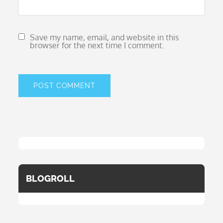
Save my name, email, and website in this
browser for the next time I comment.
BLOGROLL