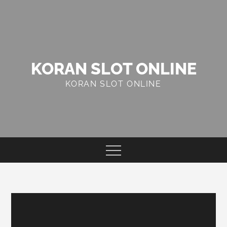
Skip
to
content
KORAN SLOT ONLINE
KORAN SLOT ONLINE