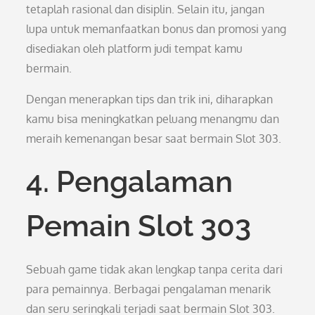
tetaplah rasional dan disiplin. Selain itu, jangan
lupa untuk memanfaatkan bonus dan promosi yang
disediakan oleh platform judi tempat kamu
bermain.
Dengan menerapkan tips dan trik ini, diharapkan
kamu bisa meningkatkan peluang menangmu dan
meraih kemenangan besar saat bermain Slot 303.
4. Pengalaman
Pemain Slot 303
Sebuah game tidak akan lengkap tanpa cerita dari
para pemainnya. Berbagai pengalaman menarik
dan seru seringkali terjadi saat bermain Slot 303.