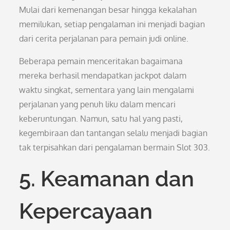
Mulai dari kemenangan besar hingga kekalahan
memilukan, setiap pengalaman ini menjadi bagian
dari cerita perjalanan para pemain judi online.
Beberapa pemain menceritakan bagaimana
mereka berhasil mendapatkan jackpot dalam
waktu singkat, sementara yang lain mengalami
perjalanan yang penuh liku dalam mencari
keberuntungan. Namun, satu hal yang pasti,
kegembiraan dan tantangan selalu menjadi bagian
tak terpisahkan dari pengalaman bermain Slot 303.
5. Keamanan dan
Kepercayaan