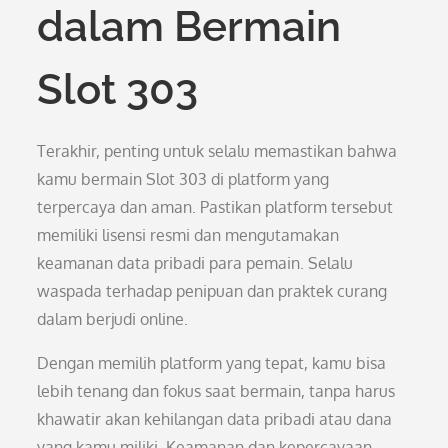
dalam Bermain
Slot 303
Terakhir, penting untuk selalu memastikan bahwa
kamu bermain Slot 303 di platform yang
terpercaya dan aman. Pastikan platform tersebut
memiliki lisensi resmi dan mengutamakan
keamanan data pribadi para pemain. Selalu
waspada terhadap penipuan dan praktek curang
dalam berjudi online.
Dengan memilih platform yang tepat, kamu bisa
lebih tenang dan fokus saat bermain, tanpa harus
khawatir akan kehilangan data pribadi atau dana
yang kamu miliki. Keamanan dan kepercayaan