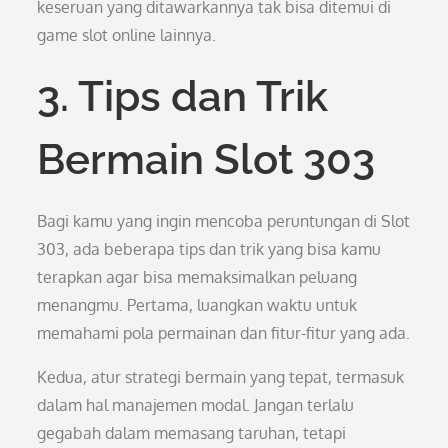
keseruan yang ditawarkannya tak bisa ditemui di
game slot online lainnya.
3. Tips dan Trik
Bermain Slot 303
Bagi kamu yang ingin mencoba peruntungan di Slot
303, ada beberapa tips dan trik yang bisa kamu
terapkan agar bisa memaksimalkan peluang
menangmu. Pertama, luangkan waktu untuk
memahami pola permainan dan fitur-fitur yang ada.
Kedua, atur strategi bermain yang tepat, termasuk
dalam hal manajemen modal. Jangan terlalu
gegabah dalam memasang taruhan, tetapi