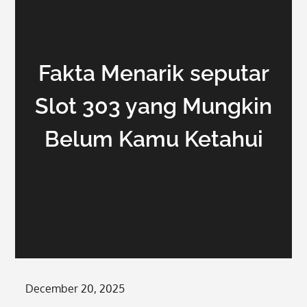
Fakta Menarik seputar
Slot 303 yang Mungkin
Belum Kamu Ketahui
Posted
December 20, 2025