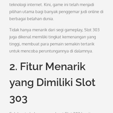
teknologi internet. Kini, game ini telah menjadi
pilihan utama bagi banyak penggemar judi online di
berbagai belahan dunia.
Tidak hanya menarik dari segi gameplay, Slot 303
juga dikenal memiliki tingkat kemenangan yang
tinggi, membuat para pemain semakin tertarik
untuk mencoba peruntungannya di dalamnya.
2. Fitur Menarik
yang Dimiliki Slot
303