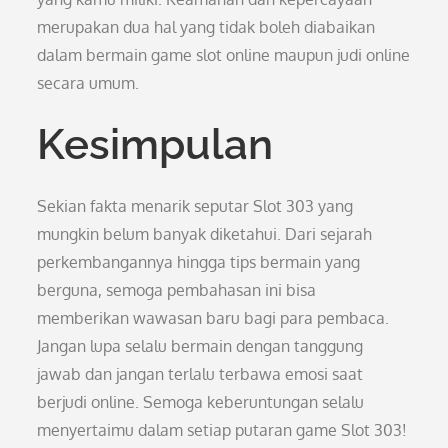
merupakan dua hal yang tidak boleh diabaikan
dalam bermain game slot online maupun judi online
secara umum.
Kesimpulan
Sekian fakta menarik seputar Slot 303 yang
mungkin belum banyak diketahui. Dari sejarah
perkembangannya hingga tips bermain yang
berguna, semoga pembahasan ini bisa
memberikan wawasan baru bagi para pembaca.
Jangan lupa selalu bermain dengan tanggung
jawab dan jangan terlalu terbawa emosi saat
berjudi online. Semoga keberuntungan selalu
menyertaimu dalam setiap putaran game Slot 303!