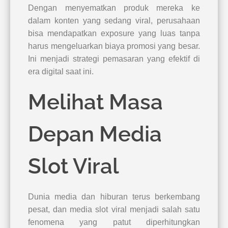
Dengan menyematkan produk mereka ke
dalam konten yang sedang viral, perusahaan
bisa mendapatkan exposure yang luas tanpa
harus mengeluarkan biaya promosi yang besar.
Ini menjadi strategi pemasaran yang efektif di
era digital saat ini.
Melihat Masa
Depan Media
Slot Viral
Dunia media dan hiburan terus berkembang
pesat, dan media slot viral menjadi salah satu
fenomena yang patut diperhitungkan