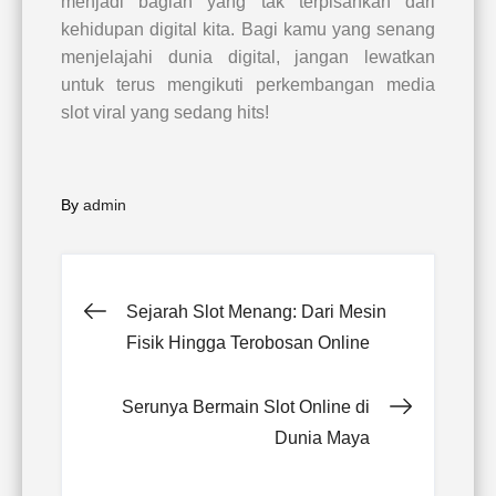
menjadi bagian yang tak terpisahkan dari
kehidupan digital kita. Bagi kamu yang senang
menjelajahi dunia digital, jangan lewatkan
untuk terus mengikuti perkembangan media
slot viral yang sedang hits!
By
admin
Post
Sejarah Slot Menang: Dari Mesin
Fisik Hingga Terobosan Online
navigation
Serunya Bermain Slot Online di
Dunia Maya