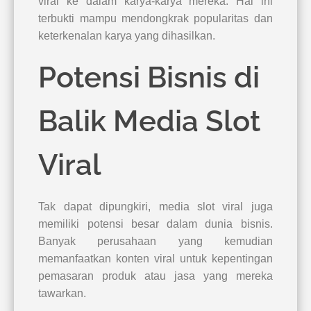
viral ke dalam karya-karya mereka. Hal ini
terbukti mampu mendongkrak popularitas dan
keterkenalan karya yang dihasilkan.
Potensi Bisnis di
Balik Media Slot
Viral
Tak dapat dipungkiri, media slot viral juga
memiliki potensi besar dalam dunia bisnis.
Banyak perusahaan yang kemudian
memanfaatkan konten viral untuk kepentingan
pemasaran produk atau jasa yang mereka
tawarkan.