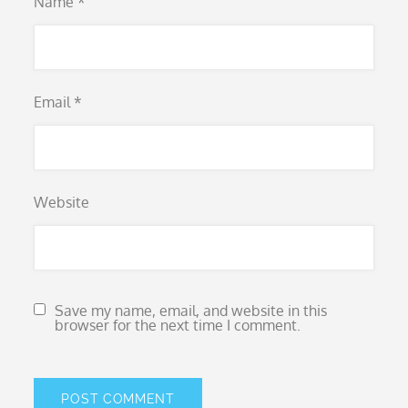
Name
*
Email
*
Website
Save my name, email, and website in this
browser for the next time I comment.