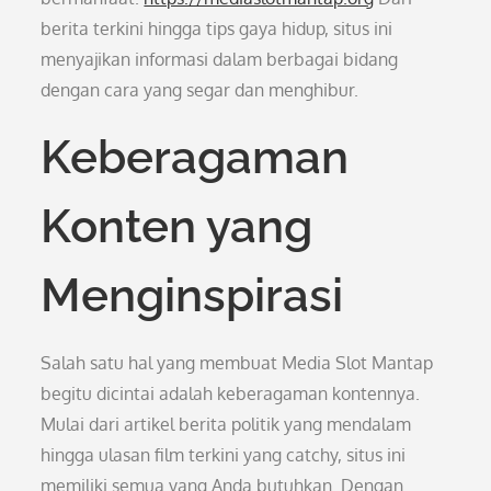
berita terkini hingga tips gaya hidup, situs ini
menyajikan informasi dalam berbagai bidang
dengan cara yang segar dan menghibur.
Keberagaman
Konten yang
Menginspirasi
Salah satu hal yang membuat Media Slot Mantap
begitu dicintai adalah keberagaman kontennya.
Mulai dari artikel berita politik yang mendalam
hingga ulasan film terkini yang catchy, situs ini
memiliki semua yang Anda butuhkan. Dengan