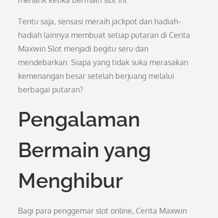
menarik ketika bermain slot ini.
Tentu saja, sensasi meraih jackpot dan hadiah-
hadiah lainnya membuat setiap putaran di Cerita
Maxwin Slot menjadi begitu seru dan
mendebarkan. Siapa yang tidak suka merasakan
kemenangan besar setelah berjuang melalui
berbagai putaran?
Pengalaman
Bermain yang
Menghibur
Bagi para penggemar slot online, Cerita Maxwin