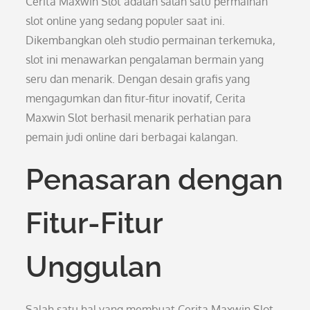
Cerita Maxwin Slot adalah salah satu permainan
slot online yang sedang populer saat ini.
Dikembangkan oleh studio permainan terkemuka,
slot ini menawarkan pengalaman bermain yang
seru dan menarik. Dengan desain grafis yang
mengagumkan dan fitur-fitur inovatif, Cerita
Maxwin Slot berhasil menarik perhatian para
pemain judi online dari berbagai kalangan.
Penasaran dengan
Fitur-Fitur
Unggulan
Salah satu hal yang membuat Cerita Maxwin Slot