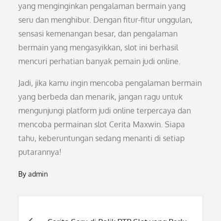
yang menginginkan pengalaman bermain yang
seru dan menghibur. Dengan fitur-fitur unggulan,
sensasi kemenangan besar, dan pengalaman
bermain yang mengasyikkan, slot ini berhasil
mencuri perhatian banyak pemain judi online.
Jadi, jika kamu ingin mencoba pengalaman bermain
yang berbeda dan menarik, jangan ragu untuk
mengunjungi platform judi online terpercaya dan
mencoba permainan slot Cerita Maxwin. Siapa
tahu, keberuntungan sedang menanti di setiap
putarannya!
By
admin