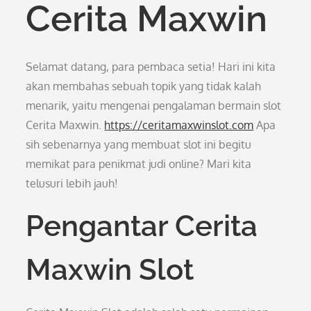
Cerita Maxwin
Selamat datang, para pembaca setia! Hari ini kita
akan membahas sebuah topik yang tidak kalah
menarik, yaitu mengenai pengalaman bermain slot
Cerita Maxwin.
https://ceritamaxwinslot.com
Apa
sih sebenarnya yang membuat slot ini begitu
memikat para penikmat judi online? Mari kita
telusuri lebih jauh!
Pengantar Cerita
Maxwin Slot