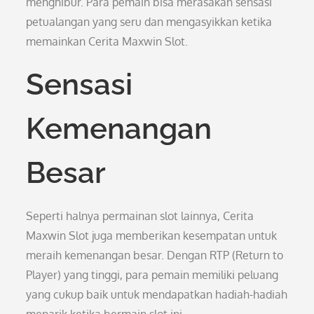
menghibur. Para pemain bisa merasakan sensasi
petualangan yang seru dan mengasyikkan ketika
memainkan Cerita Maxwin Slot.
Sensasi
Kemenangan
Besar
Seperti halnya permainan slot lainnya, Cerita
Maxwin Slot juga memberikan kesempatan untuk
meraih kemenangan besar. Dengan RTP (Return to
Player) yang tinggi, para pemain memiliki peluang
yang cukup baik untuk mendapatkan hadiah-hadiah