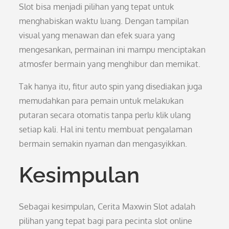
Slot bisa menjadi pilihan yang tepat untuk
menghabiskan waktu luang. Dengan tampilan
visual yang menawan dan efek suara yang
mengesankan, permainan ini mampu menciptakan
atmosfer bermain yang menghibur dan memikat.
Tak hanya itu, fitur auto spin yang disediakan juga
memudahkan para pemain untuk melakukan
putaran secara otomatis tanpa perlu klik ulang
setiap kali. Hal ini tentu membuat pengalaman
bermain semakin nyaman dan mengasyikkan.
Kesimpulan
Sebagai kesimpulan, Cerita Maxwin Slot adalah
pilihan yang tepat bagi para pecinta slot online