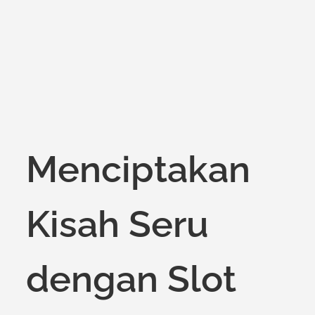
on
Menciptakan
Kisah Seru
dengan Slot