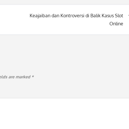
Keajaiban dan Kontroversi di Balik Kasus Slot
Online
ields are marked
*