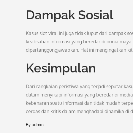
Dampak Sosial
Kasus slot viral ini juga tidak luput dari dampak
keabsahan informasi yang beredar di dunia maya
dipertanggungjawabkan. Hal ini mengingatkan kita 
Kesimpulan
Dari rangkaian peristiwa yang terjadi seputar kasu
dalam menyikapi informasi yang beredar di media 
kebenaran suatu informasi dan tidak mudah terpe
cerdas dan kritis dalam menghadapi dinamika di 
By
admin