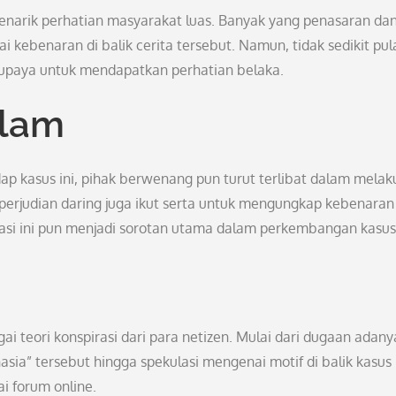
menarik perhatian masyarakat luas. Banyak yang penasaran da
 kebenaran di balik cerita tersebut. Namun, tidak sedikit pul
 upaya untuk mendapatkan perhatian belaka.
alam
ap kasus ini, pihak berwenang pun turut terlibat dalam mela
 perjudian daring juga ikut serta untuk mengungkap kebenaran
igasi ini pun menjadi sorotan utama dalam perkembangan kasus
ai teori konspirasi dari para netizen. Mulai dari dugaan adany
sia” tersebut hingga spekulasi mengenai motif di balik kasus i
i forum online.