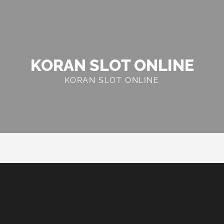
KORAN SLOT ONLINE
KORAN SLOT ONLINE