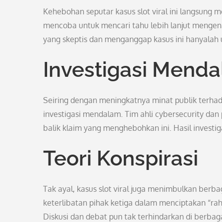
Kehebohan seputar kasus slot viral ini langsung 
mencoba untuk mencari tahu lebih lanjut mengenai
yang skeptis dan menganggap kasus ini hanyalah
Investigasi Mend
Seiring dengan meningkatnya minat publik terhad
investigasi mendalam. Tim ahli cybersecurity dan
balik klaim yang menghebohkan ini. Hasil invest
Teori Konspirasi
Tak ayal, kasus slot viral juga menimbulkan berbag
keterlibatan pihak ketiga dalam menciptakan “raha
Diskusi dan debat pun tak terhindarkan di berbaga