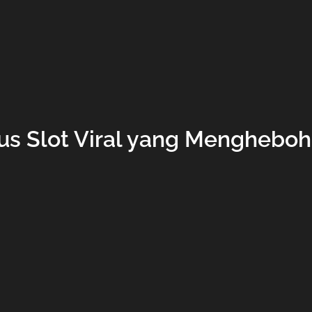
us Slot Viral yang Menghebo