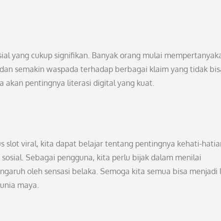
 sosial yang cukup signifikan. Banyak orang mulai mempertanyak
 dan semakin waspada terhadap berbagai klaim yang tidak bis
akan pentingnya literasi digital yang kuat.
s slot viral, kita dapat belajar tentang pentingnya kehati-hatia
sosial. Sebagai pengguna, kita perlu bijak dalam menilai
ngaruh oleh sensasi belaka. Semoga kita semua bisa menjadi 
dunia maya.