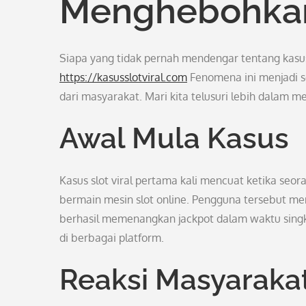
Menghebohkan
Siapa yang tidak pernah mendengar tentang kasus 
https://kasusslotviral.com
Fenomena ini menjadi s
dari masyarakat. Mari kita telusuri lebih dalam me
Awal Mula Kasus
Kasus slot viral pertama kali mencuat ketika s
bermain mesin slot online. Pengguna tersebut m
berhasil memenangkan jackpot dalam waktu singka
di berbagai platform.
Reaksi Masyaraka