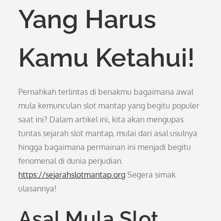
Yang Harus
Kamu Ketahui!
Pernahkah terlintas di benakmu bagaimana awal
mula kemunculan slot mantap yang begitu populer
saat ini? Dalam artikel ini, kita akan mengupas
tuntas sejarah slot mantap, mulai dari asal usulnya
hingga bagaimana permainan ini menjadi begitu
fenomenal di dunia perjudian.
https://sejarahslotmantap.org
Segera simak
ulasannya!
Asal Mula Slot