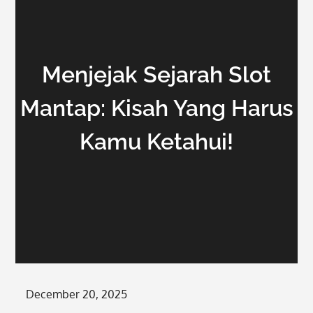
Menjejak Sejarah Slot
Mantap: Kisah Yang Harus
Kamu Ketahui!
Posted
December 20, 2025