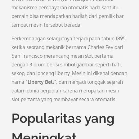
mekanisme pembayaran otomatis pada saat itu,
pemain bisa mendapatkan hadiah dari pemilik bar
tempat mesin tersebut berada.
Perkembangan selanjutnya terjadi pada tahun 1895
ketika seorang mekanik bernama Charles Fey dari
San Francisco merancang mesin slot pertama
dengan 3 drum berisi simbol gambar seperti hati,
sekop, dan lonceng liberty. Mesin ini dikenal dengan
nama
“Liberty Bell”
, dan menjadi tonggak sejarah
dalam dunia perjudian karena merupakan mesin
slot pertama yang membayar secara otomatis.
Popularitas yang
Meningkat