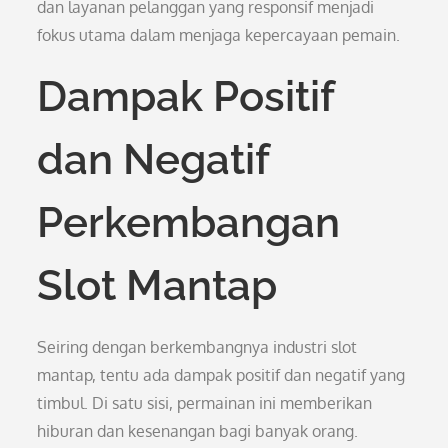
dan layanan pelanggan yang responsif menjadi
fokus utama dalam menjaga kepercayaan pemain.
Dampak Positif
dan Negatif
Perkembangan
Slot Mantap
Seiring dengan berkembangnya industri slot
mantap, tentu ada dampak positif dan negatif yang
timbul. Di satu sisi, permainan ini memberikan
hiburan dan kesenangan bagi banyak orang.