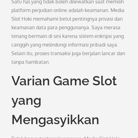
Satu hal yang tidak boleh dilewatkan saat memilih
platform perjudian online adalah keamanan. Media
Slot Hoki memahami betul pentingnya privasi dan
keamanan data para penggunanya. Saya merasa
tenang bermain di sini karena sistem enkripsi yang
canggih yang melindungi informasi pribadi saya.
Selain itu, proses transaksi juga berjalan lancar dan
tanpa hambatan.
Varian Game Slot
yang
Mengasyikkan