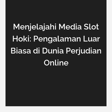
Menjelajahi Media Slot
Hoki: Pengalaman Luar
Biasa di Dunia Perjudian
Online