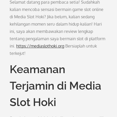
Selamat datang para pembaca setia! Sudahkah
kalian mencoba sensasi bermain game slot online
di Media Slot Hoki? Jika belum, kalian sedang
kehilangan momen seru dalam hidup kalian! Hari
ini, saya akan membawakan review lengkap
tentang pengalaman saya bermain slot di platform
ini.
https://mediaslothoki.org
Bersiaplah untuk
terkejut!
Keamanan
Terjamin di Media
Slot Hoki