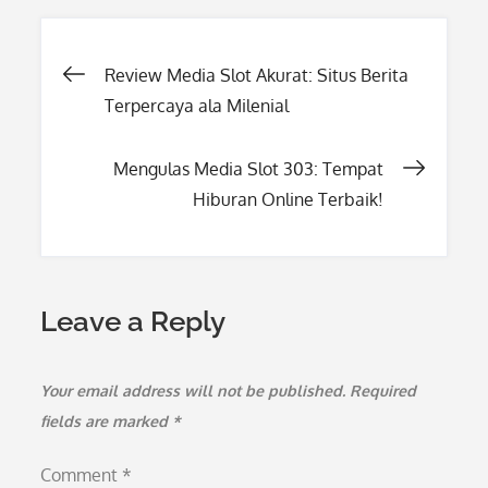
Post
Review Media Slot Akurat: Situs Berita
Terpercaya ala Milenial
navigation
Mengulas Media Slot 303: Tempat
Hiburan Online Terbaik!
Leave a Reply
Your email address will not be published.
Required
fields are marked
*
Comment
*