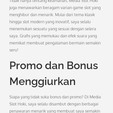
Tidak hanya tentang keamanan, Media Slot Hoki
juga menawarkan beragam varian game slot yang
menghibur dan menarik. Mulai dari tema klasik
hingga slot modern yang inovatif, saya selalu
menemukan sesuatu yang sesuai dengan selera
saya. Grafis yang memukau dan efek suara yang
memikat membuat pengalaman bermain semakin
seru!
Promo dan Bonus
Menggiurkan
Siapa yang tidak suka bonus dan promo? Di Media
Slot Hoki, saya selalu disambut dengan berbagai
penawaran menarik yang membuat saya semakin