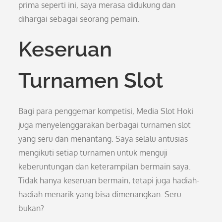
prima seperti ini, saya merasa didukung dan
dihargai sebagai seorang pemain.
Keseruan
Turnamen Slot
Bagi para penggemar kompetisi, Media Slot Hoki
juga menyelenggarakan berbagai turnamen slot
yang seru dan menantang. Saya selalu antusias
mengikuti setiap turnamen untuk menguji
keberuntungan dan keterampilan bermain saya.
Tidak hanya keseruan bermain, tetapi juga hadiah-
hadiah menarik yang bisa dimenangkan. Seru
bukan?