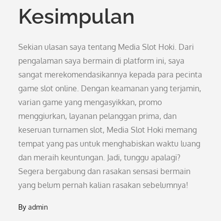
Kesimpulan
Sekian ulasan saya tentang Media Slot Hoki. Dari
pengalaman saya bermain di platform ini, saya
sangat merekomendasikannya kepada para pecinta
game slot online. Dengan keamanan yang terjamin,
varian game yang mengasyikkan, promo
menggiurkan, layanan pelanggan prima, dan
keseruan turnamen slot, Media Slot Hoki memang
tempat yang pas untuk menghabiskan waktu luang
dan meraih keuntungan. Jadi, tunggu apalagi?
Segera bergabung dan rasakan sensasi bermain
yang belum pernah kalian rasakan sebelumnya!
By
admin