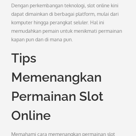
Dengan perkembangan teknologi, slot online kini
dapat dimainkan di berbagai platform, mulai dari
komputer hingga perangkat seluler. Hal ini
memudahkan pemain untuk menikmati permainan
kapan pun dan di mana pun.
Tips
Memenangkan
Permainan Slot
Online
Memahami cara memenangkan permainan slot