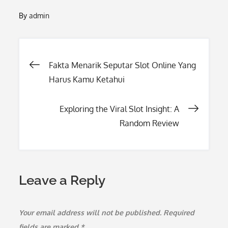
By
admin
Post
Fakta Menarik Seputar Slot Online Yang
Harus Kamu Ketahui
navigation
Exploring the Viral Slot Insight: A
Random Review
Leave a Reply
Your email address will not be published.
Required
fields are marked
*