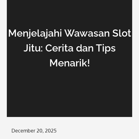
Menjelajahi Wawasan Slot
Jitu: Cerita dan Tips
Menarik!
Posted
December 20, 2025