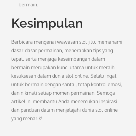
bermain.
Kesimpulan
Berbicara mengenai wawasan slot jitu, memahami
dasar-dasar permainan, menerapkan tips yang
tepat, serta menjaga keseimbangan dalam
bermain merupakan kunci utama untuk meraih
kesuksesan dalam dunia slot online. Selalu ingat
untuk bermain dengan santai, tetap kontrol emosi,
dan nikmati setiap momen permainan. Semoga
artikel ini membantu Anda menemukan inspirasi
dan panduan dalam menjelajahi dunia slot online
yang menarik!