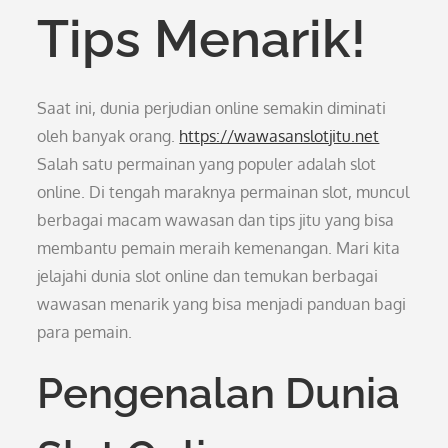
Tips Menarik!
Saat ini, dunia perjudian online semakin diminati
oleh banyak orang.
https://wawasanslotjitu.net
Salah satu permainan yang populer adalah slot
online. Di tengah maraknya permainan slot, muncul
berbagai macam wawasan dan tips jitu yang bisa
membantu pemain meraih kemenangan. Mari kita
jelajahi dunia slot online dan temukan berbagai
wawasan menarik yang bisa menjadi panduan bagi
para pemain.
Pengenalan Dunia