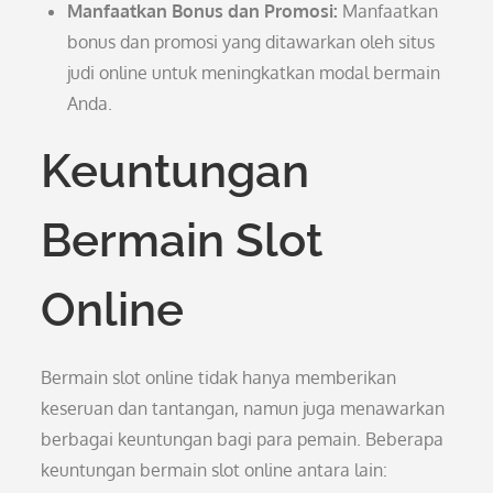
Manfaatkan Bonus dan Promosi:
Manfaatkan
bonus dan promosi yang ditawarkan oleh situs
judi online untuk meningkatkan modal bermain
Anda.
Keuntungan
Bermain Slot
Online
Bermain slot online tidak hanya memberikan
keseruan dan tantangan, namun juga menawarkan
berbagai keuntungan bagi para pemain. Beberapa
keuntungan bermain slot online antara lain: