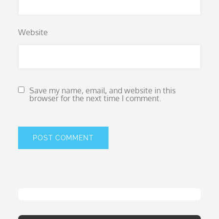
Website
Save my name, email, and website in this
browser for the next time I comment.