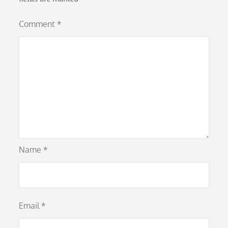
Comment
*
Name
*
Email
*