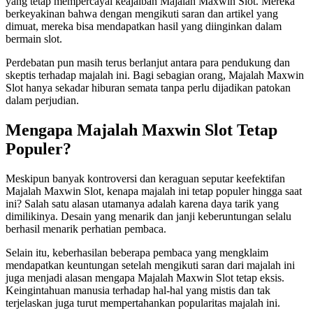
yang tetap mempercayai keajaiban Majalah Maxwin Slot. Mereka
berkeyakinan bahwa dengan mengikuti saran dan artikel yang
dimuat, mereka bisa mendapatkan hasil yang diinginkan dalam
bermain slot.
Perdebatan pun masih terus berlanjut antara para pendukung dan
skeptis terhadap majalah ini. Bagi sebagian orang, Majalah Maxwin
Slot hanya sekadar hiburan semata tanpa perlu dijadikan patokan
dalam perjudian.
Mengapa Majalah Maxwin Slot Tetap
Populer?
Meskipun banyak kontroversi dan keraguan seputar keefektifan
Majalah Maxwin Slot, kenapa majalah ini tetap populer hingga saat
ini? Salah satu alasan utamanya adalah karena daya tarik yang
dimilikinya. Desain yang menarik dan janji keberuntungan selalu
berhasil menarik perhatian pembaca.
Selain itu, keberhasilan beberapa pembaca yang mengklaim
mendapatkan keuntungan setelah mengikuti saran dari majalah ini
juga menjadi alasan mengapa Majalah Maxwin Slot tetap eksis.
Keingintahuan manusia terhadap hal-hal yang mistis dan tak
terjelaskan juga turut mempertahankan popularitas majalah ini.