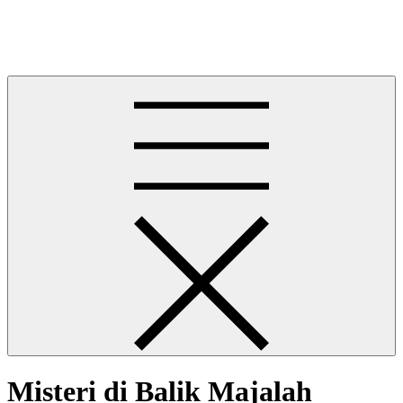
Skip
Koran Slot Online
to
Koran Slot Online
content
Misteri di Balik Majalah