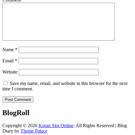
Name
*
Email
*
Website
Save my name, email, and website in this browser for the next
time I comment.
BlogRoll
Copyright © 2026
Koran Slot Online
. All Rights Reserved | Blog
Diary by
Theme Palace