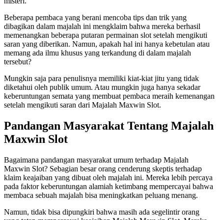
misteri.
Beberapa pembaca yang berani mencoba tips dan trik yang
dibagikan dalam majalah ini mengklaim bahwa mereka berhasil
memenangkan beberapa putaran permainan slot setelah mengikuti
saran yang diberikan. Namun, apakah hal ini hanya kebetulan atau
memang ada ilmu khusus yang terkandung di dalam majalah
tersebut?
Mungkin saja para penulisnya memiliki kiat-kiat jitu yang tidak
diketahui oleh publik umum. Atau mungkin juga hanya sekadar
keberuntungan semata yang membuat pembaca meraih kemenangan
setelah mengikuti saran dari Majalah Maxwin Slot.
Pandangan Masyarakat Tentang Majalah
Maxwin Slot
Bagaimana pandangan masyarakat umum terhadap Majalah
Maxwin Slot? Sebagian besar orang cenderung skeptis terhadap
klaim keajaiban yang dibuat oleh majalah ini. Mereka lebih percaya
pada faktor keberuntungan alamiah ketimbang mempercayai bahwa
membaca sebuah majalah bisa meningkatkan peluang menang.
Namun, tidak bisa dipungkiri bahwa masih ada segelintir orang