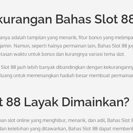
kurangan Bahas Slot 8
ranya adalah tampilan yang menarik, fitur bonus yang melimpa
jamin. Namun, seperti halnya permainan lain, Bahas Slot 88 ju
tasan waktu untuk bonus dan kurangnya variasi tema slot.
s Slot 88 jauh lebih banyak dibandingkan dengan kekurangann
luang untuk memenangkan hadiah besar membuat permainan
t 88 Layak Dimainkan?
n slot online yang menghibur, menarik, dan adil, Bahas Slot 
r dan kelebihan yang ditawarkan, Bahas Slot 88 dapat member