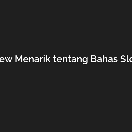
ew Menarik tentang Bahas Sl