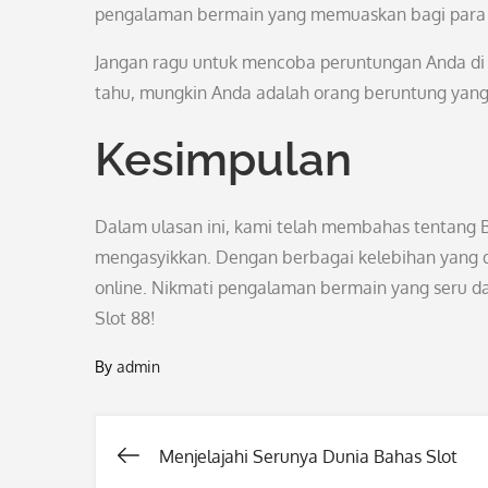
pengalaman bermain yang memuaskan bagi para
Jangan ragu untuk mencoba peruntungan Anda di B
tahu, mungkin Anda adalah orang beruntung yang
Kesimpulan
Dalam ulasan ini, kami telah membahas tentang B
mengasyikkan. Dengan berbagai kelebihan yang di
online. Nikmati pengalaman bermain yang seru 
Slot 88!
By
admin
Menjelajahi Serunya Dunia Bahas Slot
Post