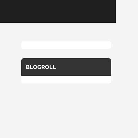
BLOGROLL