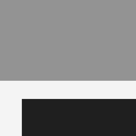
Skip
to
content