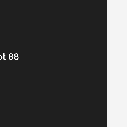
ot 88