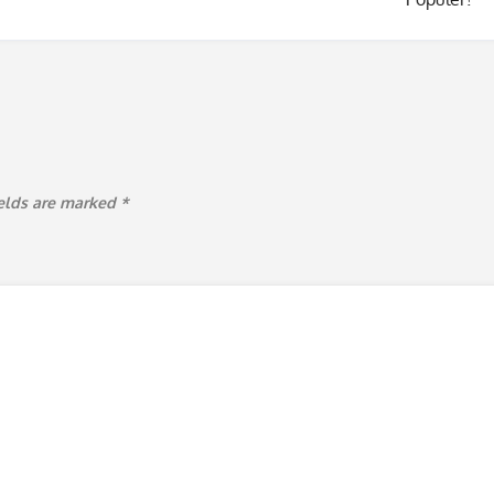
ields are marked
*