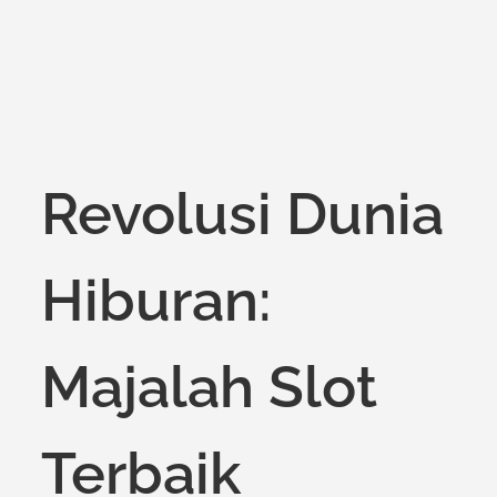
Revolusi Dunia
Hiburan:
Majalah Slot
Terbaik