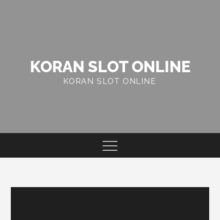
Skip
to
content
KORAN SLOT ONLINE
KORAN SLOT ONLINE