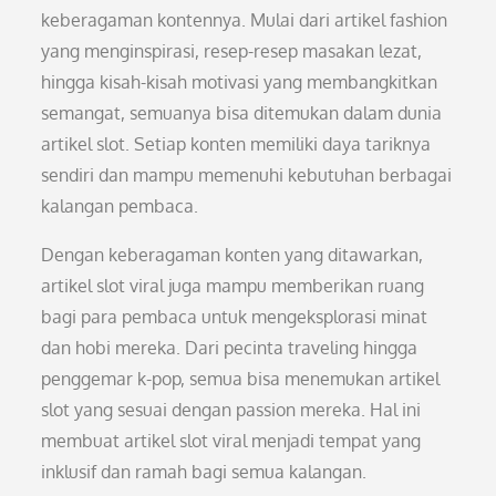
keberagaman kontennya. Mulai dari artikel fashion
yang menginspirasi, resep-resep masakan lezat,
hingga kisah-kisah motivasi yang membangkitkan
semangat, semuanya bisa ditemukan dalam dunia
artikel slot. Setiap konten memiliki daya tariknya
sendiri dan mampu memenuhi kebutuhan berbagai
kalangan pembaca.
Dengan keberagaman konten yang ditawarkan,
artikel slot viral juga mampu memberikan ruang
bagi para pembaca untuk mengeksplorasi minat
dan hobi mereka. Dari pecinta traveling hingga
penggemar k-pop, semua bisa menemukan artikel
slot yang sesuai dengan passion mereka. Hal ini
membuat artikel slot viral menjadi tempat yang
inklusif dan ramah bagi semua kalangan.