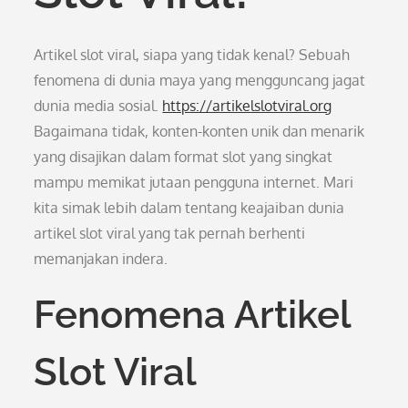
Artikel slot viral, siapa yang tidak kenal? Sebuah
fenomena di dunia maya yang mengguncang jagat
dunia media sosial.
https://artikelslotviral.org
Bagaimana tidak, konten-konten unik dan menarik
yang disajikan dalam format slot yang singkat
mampu memikat jutaan pengguna internet. Mari
kita simak lebih dalam tentang keajaiban dunia
artikel slot viral yang tak pernah berhenti
memanjakan indera.
Fenomena Artikel
Slot Viral