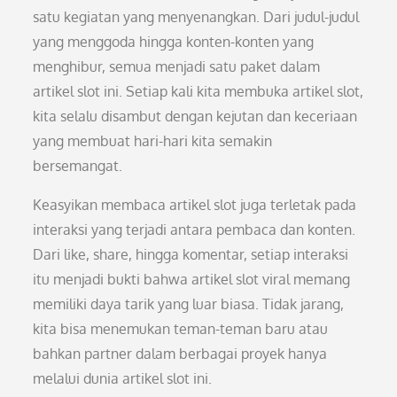
satu kegiatan yang menyenangkan. Dari judul-judul
yang menggoda hingga konten-konten yang
menghibur, semua menjadi satu paket dalam
artikel slot ini. Setiap kali kita membuka artikel slot,
kita selalu disambut dengan kejutan dan keceriaan
yang membuat hari-hari kita semakin
bersemangat.
Keasyikan membaca artikel slot juga terletak pada
interaksi yang terjadi antara pembaca dan konten.
Dari like, share, hingga komentar, setiap interaksi
itu menjadi bukti bahwa artikel slot viral memang
memiliki daya tarik yang luar biasa. Tidak jarang,
kita bisa menemukan teman-teman baru atau
bahkan partner dalam berbagai proyek hanya
melalui dunia artikel slot ini.