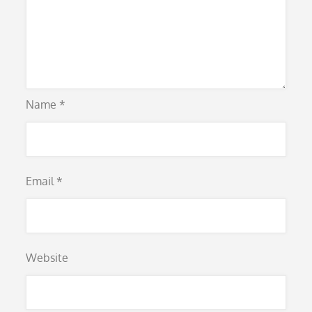
Name
*
Email
*
Website