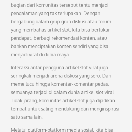
bagian dari komunitas tersebut tentu menjadi
pengalaman yang tak terlupakan. Dengan
bergabung dalam grup-grup diskusi atau forum
yang membahas artikel slot, kita bisa bertukar
pendapat, berbagi rekomendasi konten, atau
bahkan menciptakan konten sendiri yang bisa
menjadi viral di dunia maya.
Interaksi antar pengguna artikel slot viral juga
seringkali menjadi arena diskusi yang seru. Dari
meme lucu hingga komentar-komentar pedas,
semuanya terjadi di dalam dunia artikel slot viral.
Tidak jarang, komunitas artikel slot juga dijadikan
tempat untuk saling mendukung dan menginspirasi
satu sama lain.
Melalui platform-platform media sosial, kita bisa