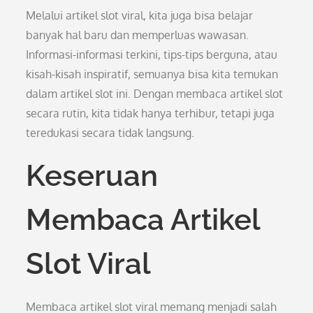
Melalui artikel slot viral, kita juga bisa belajar
banyak hal baru dan memperluas wawasan.
Informasi-informasi terkini, tips-tips berguna, atau
kisah-kisah inspiratif, semuanya bisa kita temukan
dalam artikel slot ini. Dengan membaca artikel slot
secara rutin, kita tidak hanya terhibur, tetapi juga
teredukasi secara tidak langsung.
Keseruan
Membaca Artikel
Slot Viral
Membaca artikel slot viral memang menjadi salah