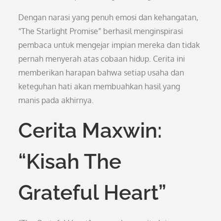
Dengan narasi yang penuh emosi dan kehangatan,
“The Starlight Promise” berhasil menginspirasi
pembaca untuk mengejar impian mereka dan tidak
pernah menyerah atas cobaan hidup. Cerita ini
memberikan harapan bahwa setiap usaha dan
keteguhan hati akan membuahkan hasil yang
manis pada akhirnya.
Cerita Maxwin:
“Kisah The
Grateful Heart”