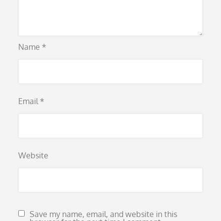
Name
*
Email
*
Website
Save my name, email, and website in this