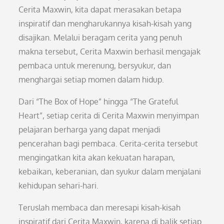
Cerita Maxwin, kita dapat merasakan betapa
inspiratif dan mengharukannya kisah-kisah yang
disajikan. Melalui beragam cerita yang penuh
makna tersebut, Cerita Maxwin berhasil mengajak
pembaca untuk merenung, bersyukur, dan
menghargai setiap momen dalam hidup.
Dari “The Box of Hope” hingga “The Grateful
Heart”, setiap cerita di Cerita Maxwin menyimpan
pelajaran berharga yang dapat menjadi
pencerahan bagi pembaca. Cerita-cerita tersebut
mengingatkan kita akan kekuatan harapan,
kebaikan, keberanian, dan syukur dalam menjalani
kehidupan sehari-hari.
Teruslah membaca dan meresapi kisah-kisah
inspiratif dari Cerita Maxwin, karena di balik setiap