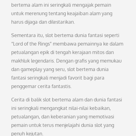
bertema alam ini seringkali mengajak pemain
untuk merenung tentang keajaiban alam yang
harus dijaga dan dilestarikan.
Sementara itu, slot bertema dunia fantasi seperti
“Lord of the Rings” membawa pemainnya ke dalam
petualangan epik di tengah kerajaan mitos dan
makhluk legendaris. Dengan grafis yang memukau
dan gameplay yang seru, slot bertema dunia
fantasi seringkali menjadi favorit bagi para
penggemar cerita fantastis.
Cerita di balik slot bertema alam dan dunia fantasi
ini seringkali mengangkat nilai-nilai kebaikan,
petualangan, dan keberanian yang memotivasi
pemain untuk terus menjelajahi dunia slot yang
penuh kejutan.