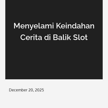
Menyelami Keindahan
Cerita di Balik Slot
Posted
December 20, 2025
on